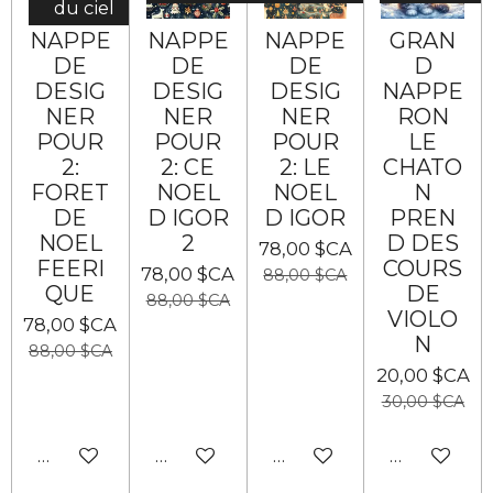
du ciel
NAPPE
NAPPE
NAPPE
GRAN
DE
DE
DE
D
DESIG
DESIG
DESIG
NAPPE
NER
NER
NER
RON
POUR
POUR
POUR
LE
2:
2: CE
2: LE
CHATO
FORET
NOEL
NOEL
N
DE
D IGOR
D IGOR
PREN
NOEL
2
D DES
78,00 $CA
FEERI
COURS
78,00 $CA
88,00 $CA
QUE
DE
88,00 $CA
VIOLO
78,00 $CA
N
88,00 $CA
20,00 $CA
30,00 $CA
Ajouter au panier
Ajouter au panier
Ajouter au panier
Ajouter au