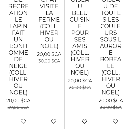
RECRE
VISITE
U
U DE
ATION
LA
BLEU
TOUTE
LE
FERME
CUISIN
S LES
LAPIN
(COLL.
E
COULE
FAIT
HIVER
POUR
URS
UN
OU
SES
SOUS L
BONH
NOEL)
AMIS
AUROR
OMME
(COLL.
E
20,00 $CA
DE
HIVER
BOREA
30,00 $CA
NEIGE
OU
LE
(COLL.
NOEL)
(COLL.
HIVER
HIVER
20,00 $CA
OU
OU
30,00 $CA
NOEL)
NOEL)
20,00 $CA
20,00 $CA
30,00 $CA
30,00 $CA
Ajouter au panier
Ajouter au panier
Ajouter au panier
Ajouter au