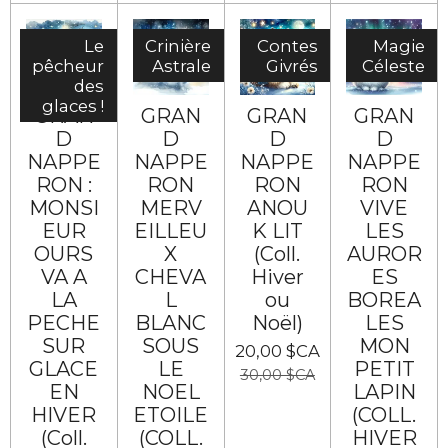
Le
Crinière
Contes
Magie
pêcheur
Astrale
Givrés
Céleste
des
glaces !
GRAN
GRAN
GRAN
GRAN
D
D
D
D
NAPPE
NAPPE
NAPPE
NAPPE
RON :
RON
RON
RON
MONSI
MERV
ANOU
VIVE
EUR
EILLEU
K LIT
LES
OURS
X
(Coll.
AUROR
VA A
CHEVA
Hiver
ES
LA
L
ou
BOREA
PECHE
BLANC
Noël)
LES
SUR
SOUS
MON
20,00 $CA
GLACE
LE
PETIT
30,00 $CA
EN
NOEL
LAPIN
HIVER
ETOILE
(COLL.
(Coll.
(COLL.
HIVER