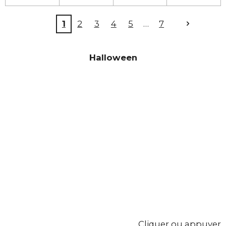
1
2
3
4
5
7
Halloween
Cliquer ou appuyer