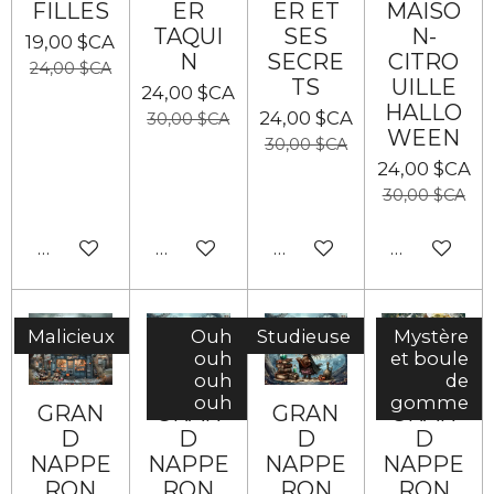
FILLES
ER
ER ET
MAISO
TAQUI
SES
N-
19,00 $CA
N
SECRE
CITRO
24,00 $CA
TS
UILLE
24,00 $CA
HALLO
24,00 $CA
30,00 $CA
WEEN
30,00 $CA
24,00 $CA
30,00 $CA
Ajouter au panier
Ajouter au panier
Ajouter au panier
Ajouter au
Malicieux
Ouh
Studieuse
Mystère
ouh
et boule
ouh
de
ouh
gomme
GRAN
GRAN
GRAN
GRAN
D
D
D
D
NAPPE
NAPPE
NAPPE
NAPPE
RON
RON
RON
RON