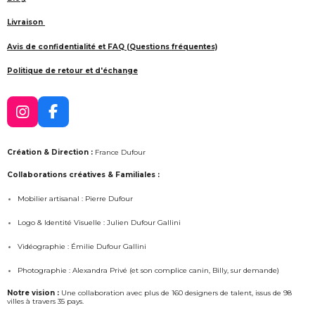
Livraison
Avis de confidentialité et FAQ (Questions fréquentes)
Politique de retour et d'échange
I
F
n
a
s
c
Création & Direction :
France Dufour
t
e
a
b
Collaborations créatives & Familiales :
g
o
Mobilier artisanal : Pierre Dufour
r
o
a
k
Logo & Identité Visuelle : Julien Dufour Gallini
m
Vidéographie : Émilie Dufour Gallini
Photographie : Alexandra Privé (et son complice canin, Billy, sur demande)
Notre vision :
Une collaboration avec plus de 160 designers de talent, issus de 98
villes à travers 35 pays.