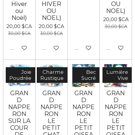
Hiver
HIVER
OU
ou
OU
NOEL)
Noël)
NOEL)
20,00 $CA
20,00 $CA
20,00 $CA
30,00 $CA
30,00 $CA
30,00 $CA
Ajouter au panier
Ajouter au panier
Ajouter au panier
Ajouter au
Joie
Charme
Bec
Lumière
Poudrée
Rustique
Sucré
Vive
GRAN
GRAN
GRAN
GRAN
D
D
D
D
NAPPE
NAPPE
NAPPE
NAPPE
RON
RON
RON
RON
SUR LA
LE
LE
LE
COUR
PETIT
PETIT
PETIT
DE
CHAT
OISEA
OISEA