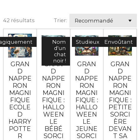
42 résultats
Trier:
agiquement
Nom
Studieux
Envoûtant
d'un
chat
noir !
GRAN
GRAN
GRAN
GRAN
D
D
D
D
NAPPE
NAPPE
NAPPE
NAPPE
RON
RON
RON
RON
MAGNI
MAGNI
MAGNI
MAGNI
FIQUE
FIQUE :
FIQUE :
FIQUE :
ECOLE
HALLO
HALLO
PETITE
D
WEEN
WEEN
SORCI
HARRY
LE
LE
ÈRE
POTTE
BÉBÉ
JEUNE
DEVAN
R
SORCI
SORCI
T SA