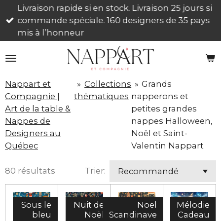
Livraison rapide si en stock. Livraison 25 jours si
Passer
commande spéciale. 160 designers de 35 pays
au
mis à l’honneur
contenu
principal
Nappart et
»
Collections
»
Grands
Compagnie |
thématiques
napperons et
Art de la table &
petites grandes
Nappes de
nappes Halloween,
Designers au
Noël et Saint-
Québec
Valentin Nappart
80 résultats
Trier:
Sous le
Nuit de
Noël
Mélodie
bleu
Noël
Scandinave
Cadeau