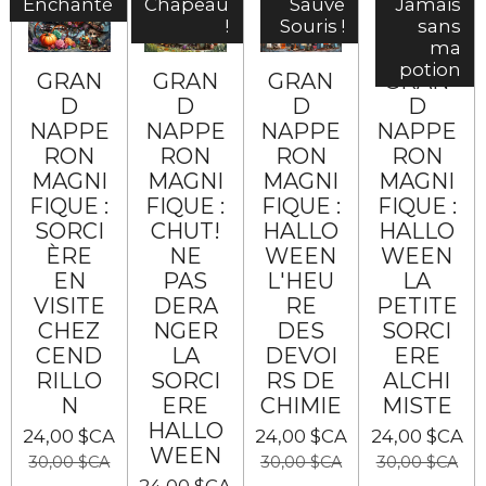
Enchanté
Chapeau
Sauve
Jamais
!
Souris !
sans
ma
potion
GRAN
GRAN
GRAN
GRAN
D
D
D
D
NAPPE
NAPPE
NAPPE
NAPPE
RON
RON
RON
RON
MAGNI
MAGNI
MAGNI
MAGNI
FIQUE :
FIQUE :
FIQUE :
FIQUE :
SORCI
CHUT!
HALLO
HALLO
ÈRE
NE
WEEN
WEEN
EN
PAS
L'HEU
LA
VISITE
DERA
RE
PETITE
CHEZ
NGER
DES
SORCI
CEND
LA
DEVOI
ERE
RILLO
SORCI
RS DE
ALCHI
N
ERE
CHIMIE
MISTE
HALLO
24,00 $CA
24,00 $CA
24,00 $CA
WEEN
30,00 $CA
30,00 $CA
30,00 $CA
24,00 $CA