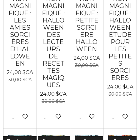
MAGNI
MAGNI
MAGNI
MAGNI
FIQUE :
FIQUE :
FIQUE :
FIQUE :
LES
HALLO
PETITE
HALLO
AMIES
WEEN
SORCI
WEEN
SORCI
DES
ERE
ETUDE
ÈRES
LECTE
HALLO
POUR
D'HAL
URS
WEEN
LES
LOWE
DE
PETITE
24,00 $CA
EN
RECET
S
30,00 $CA
TES
SORCI
24,00 $CA
MAGIQ
ERES
30,00 $CA
UES
24,00 $CA
24,00 $CA
30,00 $CA
30,00 $CA
Ajouter au panier
Ajouter au panier
Ajouter au panier
Ajouter au