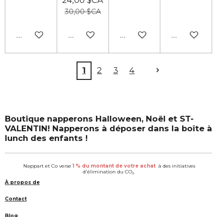
30,00 $CA
Ajouter au panier
Ajouter au panier
Ajouter au panier
Ajouter au
1
2
3
4
Boutique napperons Halloween, Noël et ST-
VALENTIN! Napperons à déposer dans la boîte à
lunch des enfants !
Nappart et Co verse
1 % du montant de votre achat
à des initiatives
d'élimination du CO₂.
À propos de
Contact
Blog