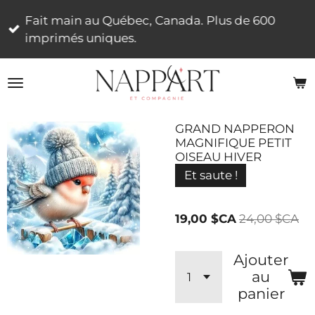
Passer
Fait main au Québec, Canada. Plus de 600
au
imprimés uniques.
contenu
principal
GRAND NAPPERON
MAGNIFIQUE PETIT
OISEAU HIVER
Et saute !
19,00 $CA
24,00 $CA
Ajouter
au
panier