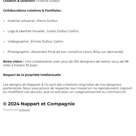
Création & Direction :
France Dufour
t
e
a
b
Collaborations créatives & Familiales :
g
o
Mobilier artisanal : Pierre Dufour
r
o
a
k
Logo & Identité Visuelle : Julien Dufour Gallini
m
Vidéographie : Émilie Dufour Gallini
Photographie : Alexandra Privé (et son complice canin, Billy, sur demande)
Notre vision :
Une collaboration avec plus de 160 designers de talent, issus de 98
villes à travers 35 pays.
Respect de la propriété intellectuelle
Les designs de Nappart & Co sont des créations originales de nos designers
partenaires. Nous vous prions de respecter leur travail en ne reproduisant, copiant
ou modifiant ces œuvres, que ce soit pour un usage personnel ou commercial.
© 2024 Nappart et Compagnie
Propulsé par
Webador