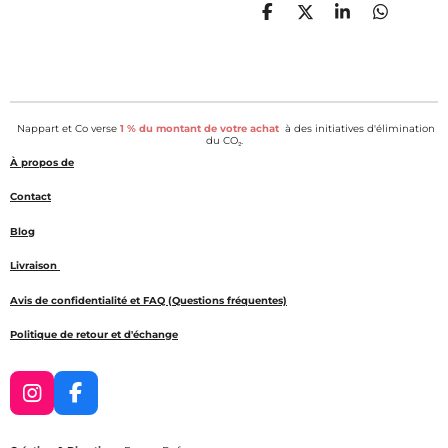
P
P
P
P
a
a
a
a
r
r
r
r
t
t
t
t
a
a
a
a
g
g
g
g
e
e
e
e
Nappart et Co verse
1 % du montant de votre achat
à des initiatives d'élimination
r
r
r
r
du CO₂.
À propos de
Contact
Blog
Livraison
Avis de confidentialité et FAQ (Questions fréquentes)
Politique de retour et d'échange
I
F
n
a
s
c