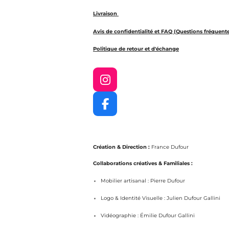
Livraison
Avis de confidentialité et FAQ (Questions fréquent
Politique de retour et d'échange
I
n
s
F
t
a
a
c
g
e
r
Création & Direction :
France Dufour
b
a
o
Collaborations créatives & Familiales :
m
o
Mobilier artisanal : Pierre Dufour
k
Logo & Identité Visuelle : Julien Dufour Gallini
Vidéographie : Émilie Dufour Gallini