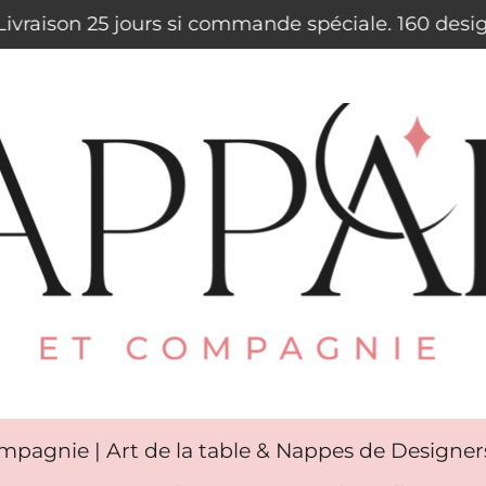
. Livraison 25 jours si commande spéciale. 160 des
mpagnie | Art de la table & Nappes de Designe