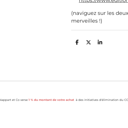
https://www.editio
(naviguez sur les deux
merveilles !)
P
P
P
a
a
a
r
r
r
t
t
t
a
a
a
g
g
g
e
e
e
r
r
r
appart et Co verse
1 % du montant de votre achat
à des initiatives d'élimination du CO