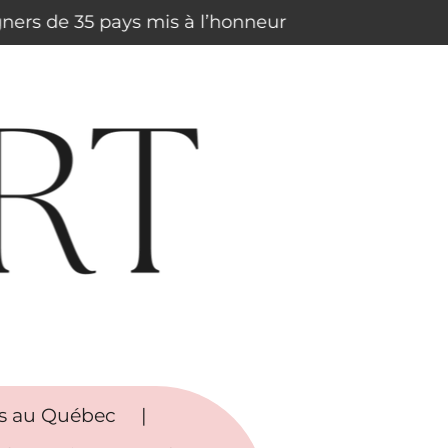
igners de 35 pays mis à l’honneur
rs au Québec