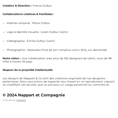
s
c
Création & Direction :
France Dufour
t
e
a
b
Collaborations créatives & Familiales :
g
o
Mobilier artisanal : Pierre Dufour
r
o
a
k
Logo & Identité Visuelle : Julien Dufour Gallini
m
Vidéographie : Émilie Dufour Gallini
Photographie : Alexandra Privé (et son complice canin, Billy, sur demande)
Notre vision :
Une collaboration avec plus de 160 designers de talent, issus de 98
villes à travers 35 pays.
Respect de la propriété intellectuelle
Les designs de Nappart & Co sont des créations originales de nos designers
partenaires. Nous vous prions de respecter leur travail en ne reproduisant, copiant
ou modifiant ces œuvres, que ce soit pour un usage personnel ou commercial.
© 2024 Nappart et Compagnie
Propulsé par
Webador