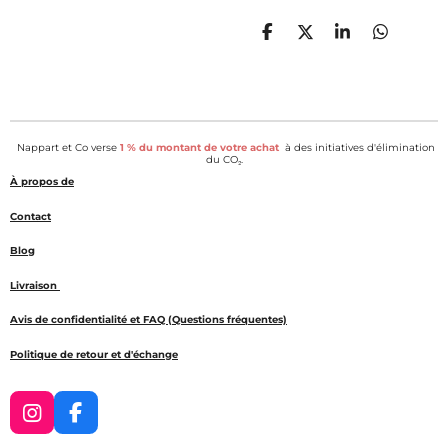
P
P
P
P
a
a
a
a
r
r
r
r
t
t
t
t
a
a
a
a
g
g
g
g
e
e
e
e
Nappart et Co verse
1 % du montant de votre achat
à des initiatives d'élimination
r
r
r
r
du CO₂.
À propos de
Contact
Blog
Livraison
Avis de confidentialité et FAQ (Questions fréquentes)
Politique de retour et d'échange
I
F
n
a