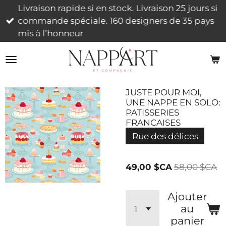
Livraison rapide si en stock. Livraison 25 jours si
Passer
commande spéciale. 160 designers de 35 pays
au
mis à l’honneur
contenu
principal
JUSTE POUR MOI,
UNE NAPPE EN SOLO:
PATISSERIES
FRANCAISES
Rue des délices
49,00 $CA
58,00 $CA
Ajouter
au
panier