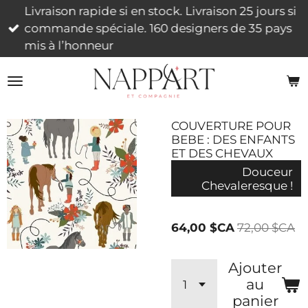
Livraison rapide si en stock. Livraison 25 jours si
Passer
commande spéciale. 160 designers de 35 pays
au
mis à l’honneur
contenu
principal
COUVERTURE POUR
BEBE : DES ENFANTS
ET DES CHEVAUX
Douceur
Chevaleresque !
64,00 $CA
72,00 $CA
Ajouter
au
panier