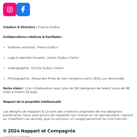
I
F
n
a
s
c
Création & Direction :
France Dufour
t
e
a
b
Collaborations créatives & Familiales :
g
o
Mobilier artisanal : Pierre Dufour
r
o
a
k
Logo & Identité Visuelle : Julien Dufour Gallini
m
Vidéographie : Émilie Dufour Gallini
Photographie : Alexandra Privé (et son complice canin, Billy, sur demande)
Notre vision :
Une collaboration avec plus de 160 designers de talent, issus de 98
villes à travers 35 pays.
Respect de la propriété intellectuelle
Les designs de Nappart & Co sont des créations originales de nos designers
partenaires. Nous vous prions de respecter leur travail en ne reproduisant, copiant
ou modifiant ces œuvres, que ce soit pour un usage personnel ou commercial.
© 2024 Nappart et Compagnie
Propulsé par
Webador