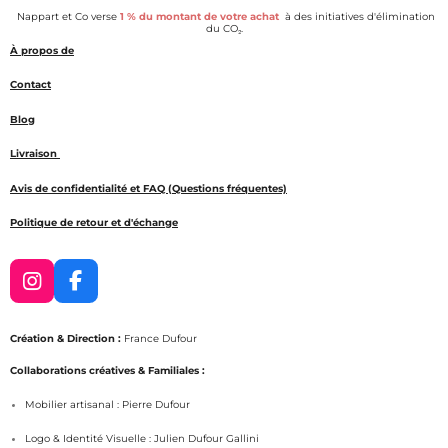
e
e
e
e
Nappart et Co verse
1 % du montant de votre achat
à des initiatives d'élimination
r
r
r
r
du CO₂.
À propos de
Contact
Blog
Livraison
Avis de confidentialité et FAQ (Questions fréquentes)
Politique de retour et d'échange
I
F
n
a
s
c
Création & Direction :
France Dufour
t
e
a
b
Collaborations créatives & Familiales :
g
o
Mobilier artisanal : Pierre Dufour
r
o
a
k
Logo & Identité Visuelle : Julien Dufour Gallini