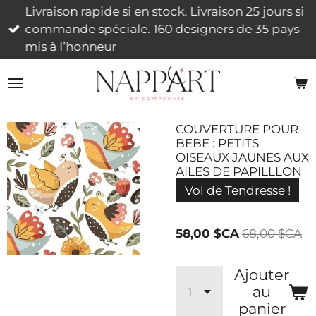
Livraison rapide si en stock. Livraison 25 jours si
Passer
commande spéciale. 160 designers de 35 pays
au
mis à l’honneur
contenu
principal
COUVERTURE POUR
BEBE : PETITS
OISEAUX JAUNES AUX
AILES DE PAPILLLON
Vol de Tendresse !
58,00 $CA
68,00 $CA
Ajouter
au
panier