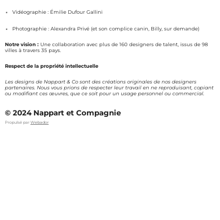
m
Vidéographie : Émilie Dufour Gallini
Photographie : Alexandra Privé (et son complice canin, Billy, sur demande)
Notre vision :
Une collaboration avec plus de 160 designers de talent, issus de 98
villes à travers 35 pays.
Respect de la propriété intellectuelle
Les designs de Nappart & Co sont des créations originales de nos designers
partenaires. Nous vous prions de respecter leur travail en ne reproduisant, copiant
ou modifiant ces œuvres, que ce soit pour un usage personnel ou commercial.
© 2024 Nappart et Compagnie
Propulsé par
Webador