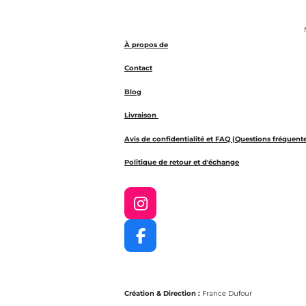
N
À propos de
Contact
Blog
Livraison
Avis de confidentialité et FAQ (Questions fréquent
Politique de retour et d'échange
I
n
s
F
t
a
a
c
g
e
r
Création & Direction :
France Dufour
b