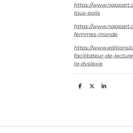
https://www.nappart.
tous-poils
https://www.nappart.
femmes-monde
https://www.editionsl
facilitateur-de-lecture
la-dyslexie
P
P
P
a
a
a
r
r
r
t
t
t
a
a
a
g
g
g
e
e
e
r
r
r