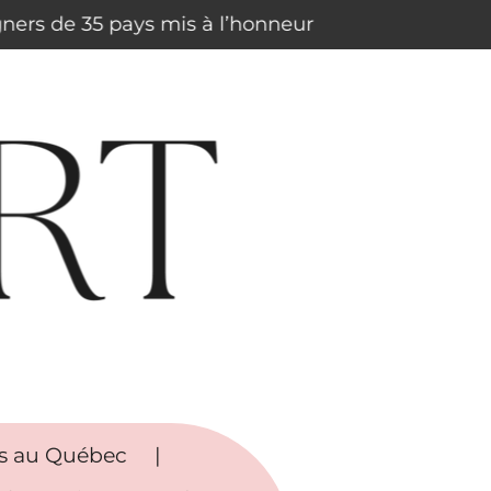
igners de 35 pays mis à l’honneur
rs au Québec