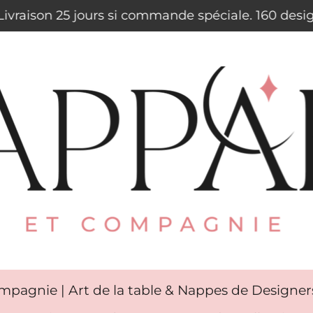
. Livraison 25 jours si commande spéciale. 160 des
mpagnie | Art de la table & Nappes de Designe