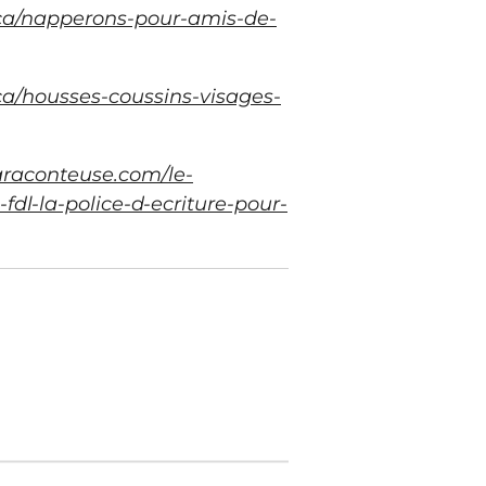
ca/napperons-pour-amis-de-
ca/housses-coussins-visages-
araconteuse.com/le-
-fdl-la-police-d-ecriture-pour-