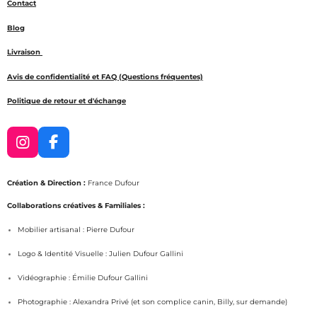
Contact
Blog
Livraison
Avis de confidentialité et FAQ (Questions fréquentes)
Politique de retour et d'échange
I
F
n
a
s
c
Création & Direction :
France Dufour
t
e
a
b
Collaborations créatives & Familiales :
g
o
Mobilier artisanal : Pierre Dufour
r
o
a
k
Logo & Identité Visuelle : Julien Dufour Gallini
m
Vidéographie : Émilie Dufour Gallini
Photographie : Alexandra Privé (et son complice canin, Billy, sur demande)