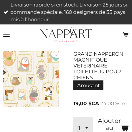
Livraison rapide si en stock. Livraison 25 jours si
Passer
commande spéciale. 160 designers de 35 pays
au
mis à l’honneur
contenu
principal
GRAND NAPPERON
MAGNIFIQUE
VETERINAIRE
TOILETTEUR POUR
CHIENS
Amusant
19,00 $CA
24,00 $CA
Ajouter
au