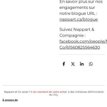
En savoir plus sur nos
engagements sur
notre blogue URL :
nappart.ca/blogue
Suivez Nappart &
Compagnie :
facebook.com/people/
Co/61560825564630
P
P
P
P
a
a
a
a
r
r
r
r
t
t
t
t
a
a
a
a
g
g
g
g
e
e
e
e
Nappart et Co verse
1 % du montant de votre achat
à des initiatives d'élimination
r
r
r
r
du CO₂.
À propos de