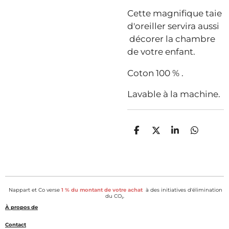
Cette magnifique taie
d'oreiller servira aussi
décorer la chambre
de votre enfant.
Coton 100 % .
Lavable à la machine.
P
P
P
P
a
a
a
a
r
r
r
r
t
t
t
t
a
a
a
a
g
g
g
g
e
e
e
e
Nappart et Co verse
1 % du montant de votre achat
à des initiatives d'élimination
r
r
r
r
du CO₂.
À propos de
Contact