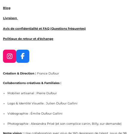
Blog
Livraison
Avis de confidentialité et FAQ (Questions fréquentes)
Politique de retour et d'échange
I
F
n
a
s
c
Création & Direction :
France Dufour
t
e
a
b
Collaborations créatives & Familiales :
g
o
Mobilier artisanal : Pierre Dufour
r
o
a
k
Logo & Identité Visuelle : Julien Dufour Gallini
m
Vidéographie : Émilie Dufour Gallini
Photographie : Alexandra Privé (et son complice canin, Billy, sur demande)
Notre vision :
Une collaboration avec plus de 160 designers de talent, issus de 98