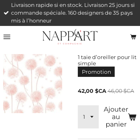
Livraison rapide si en stock. Livraison 25 jours si
Passer
commande spéciale. 160 designers de 35 pays
au
mis à l’honneur
contenu
principal
1 taie d’oreiller pour lit
simple
Promotion
42,00 $CA
46,00 $CA
Ajouter
au
panier