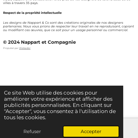
villes à travers 35 pays.
Respect de la propriété intellectuelle
Les designs de Nappart & Co sont des créations originales de nos designers
partenaires. Nous vous prions de respecter leur travail en ne reproduisant, copiant
ou modifiant ces œuvres, que ce soit pour un usage personnel ou commercial.
© 2024 Nappart et Compagnie
Propulsé par
Webador
Ce site Web utilise des cookies pour
améliorer votre expérience et afficher des
publicités personnalisées. En cliquant sur
"Accepter", vous consentez à l'utilisation de
tous les cookies.
Refuser
Accepter
E-mail
Carte