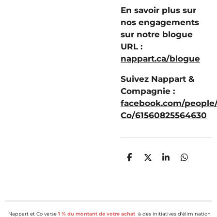
En savoir plus sur
nos engagements
sur notre blogue
URL :
nappart.ca/blogue
Suivez Nappart &
Compagnie :
facebook.com/people
Co/61560825564630
P
P
P
P
a
a
a
a
r
r
r
r
t
t
t
t
a
a
a
a
g
g
g
g
e
e
e
e
Nappart et Co verse
1 % du montant de votre achat
à des initiatives d'élimination