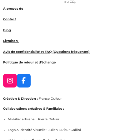
r
r
r
r
du CO₂.
À propos de
Contact
Blog
Livraison
Avis de confidentialité et FAQ (Questions fréquentes)
Politique de retour et d'échange
I
F
n
a
s
c
Création & Direction :
France Dufour
t
e
a
b
Collaborations créatives & Familiales :
g
o
Mobilier artisanal : Pierre Dufour
r
o
a
k
Logo & Identité Visuelle : Julien Dufour Gallini
m