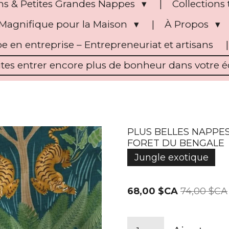
s & Petites Grandes Nappes
Collection
Magnifique pour la Maison
À Propos
pe en entreprise – Entrepreneuriat et artisans
ites entrer encore plus de bonheur dans votre éc
PLUS BELLES NAPPES
FORET DU BENGALE
Jungle exotique
68,00 $CA
74,00 $CA