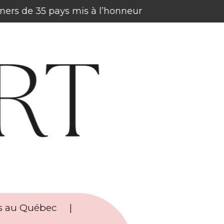
gners de 35 pays mis à l’honneur
rs au Québec