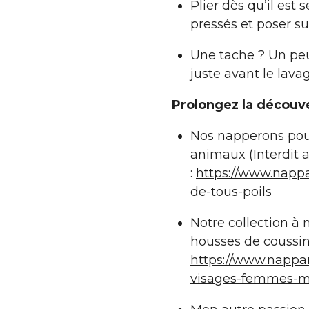
Plier dès qu’il est 
pressés et poser su
Une tache ? Un peu
juste avant le lavag
Prolongez la découve
Nos napperons pour
animaux (Interdit a
:
https://www.napp
de-tous-poils
Notre collection à n
housses de coussin
https://www.nappar
visages-femmes-