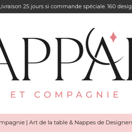
. Livraison 25 jours si commande spéciale. 160 desi
mpagnie | Art de la table & Nappes de Designe