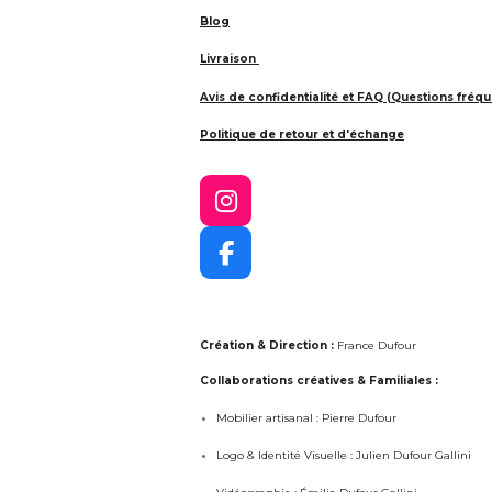
Blog
Livraison
Avis de confidentialité et FAQ (Questions fréqu
Politique de retour et d'échange
I
n
s
F
t
a
a
c
g
e
r
Création & Direction :
France Dufour
b
a
o
Collaborations créatives & Familiales :
m
o
Mobilier artisanal : Pierre Dufour
k
Logo & Identité Visuelle : Julien Dufour Gallini