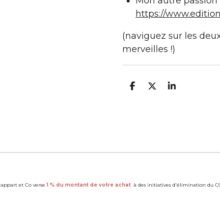
Mon autre passion :
https://www.editio
(naviguez sur les deux
merveilles !)
P
P
P
a
a
a
r
r
r
t
t
t
a
a
a
g
g
g
e
e
e
r
r
r
appart et Co verse
1 % du montant de votre achat
à des initiatives d'élimination du C