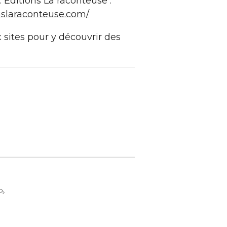
 Éditions La raconteuse :
nslaraconteuse.com/
 sites pour y découvrir des
O₂.