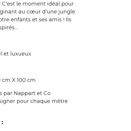
 C'est le moment idéal pour
aginant au cœur d'une jungle
tre enfants et ses amis ! Ils
spirés...
l et luxueux
0 cm X 100 cm
 par Nappart et Co
signer pour chaque mètre
 :