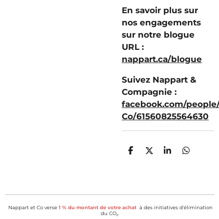
En savoir plus sur
nos engagements
sur notre blogue
URL :
nappart.ca/blogue
Suivez Nappart &
Compagnie :
facebook.com/people
Co/61560825564630
P
P
P
P
a
a
a
a
r
r
r
r
t
t
t
t
a
a
a
a
g
g
g
g
e
e
e
e
Nappart et Co verse
1 % du montant de votre achat
à des initiatives d'élimination
r
r
r
r
du CO₂.