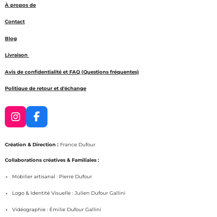
À propos de
Contact
Blog
Livraison
Avis de confidentialité et FAQ (Questions fréquentes)
Politique de retour et d'échange
I
F
n
a
s
c
Création & Direction :
France Dufour
t
e
a
b
Collaborations créatives & Familiales :
g
o
Mobilier artisanal : Pierre Dufour
r
o
a
k
Logo & Identité Visuelle : Julien Dufour Gallini
m
Vidéographie : Émilie Dufour Gallini