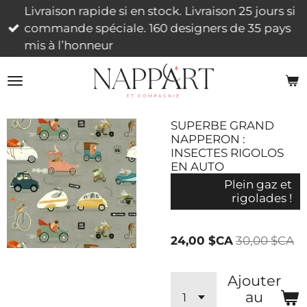
Livraison rapide si en stock. Livraison 25 jours si
Passer
commande spéciale. 160 designers de 35 pays
au
mis à l’honneur
contenu
principal
SUPERBE GRAND
NAPPERON :
INSECTES RIGOLOS
EN AUTO
Plein gaz et
rigolades !
24,00 $CA
30,00 $CA
Ajouter
au