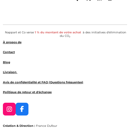
P
P
P
P
a
a
a
a
r
r
r
r
t
t
t
t
a
a
a
a
g
g
g
g
e
e
e
e
Nappart et Co verse
1 % du montant de votre achat
à des initiatives d'élimination
r
r
r
r
du CO₂.
À propos de
Contact
Blog
Livraison
Avis de confidentialité et FAQ (Questions fréquentes)
Politique de retour et d'échange
I
F
n
a
s
c
Création & Direction :
France Dufour
t
e