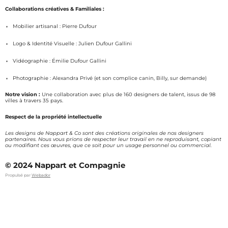
a
b
Collaborations créatives & Familiales :
g
o
Mobilier artisanal : Pierre Dufour
r
o
a
k
Logo & Identité Visuelle : Julien Dufour Gallini
m
Vidéographie : Émilie Dufour Gallini
Photographie : Alexandra Privé (et son complice canin, Billy, sur demande)
Notre vision :
Une collaboration avec plus de 160 designers de talent, issus de 98
villes à travers 35 pays.
Respect de la propriété intellectuelle
Les designs de Nappart & Co sont des créations originales de nos designers
partenaires. Nous vous prions de respecter leur travail en ne reproduisant, copiant
ou modifiant ces œuvres, que ce soit pour un usage personnel ou commercial.
© 2024 Nappart et Compagnie
Propulsé par
Webador