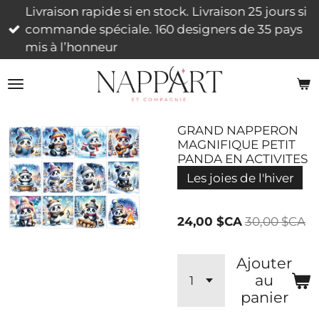
Livraison rapide si en stock. Livraison 25 jours si
Passer
commande spéciale. 160 designers de 35 pays
au
mis à l’honneur
contenu
principal
GRAND NAPPERON
MAGNIFIQUE PETIT
PANDA EN ACTIVITES
Les joies de l'hiver
24,00 $CA
30,00 $CA
Ajouter
au
panier