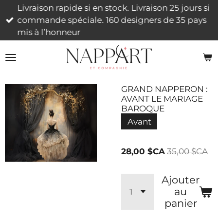
Livraison rapide si en stock. Livraison 25 jours si
Passer
commande spéciale. 160 designers de 35 pays
au
mis à l’honneur
contenu
principal
GRAND NAPPERON :
AVANT LE MARIAGE
BAROQUE
Avant
28,00 $CA
35,00 $CA
Ajouter
au
panier