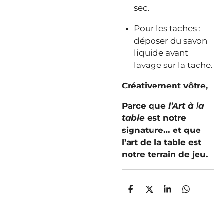
sec.
Pour les taches :
déposer du savon
liquide avant
lavage sur la tache.
Créativement vôtre,
Parce que
l’Art à la
table
est notre
signature… et que
l’art de la table est
notre terrain de jeu.
P
P
P
P
a
a
a
a
r
r
r
r
t
t
t
t