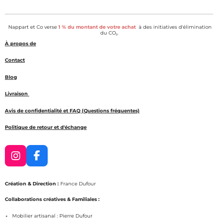
a
a
a
a
g
g
g
g
e
e
e
e
Nappart et Co verse
1 % du montant de votre achat
à des initiatives d'élimination
r
r
r
r
du CO₂.
À propos de
Contact
Blog
Livraison
Avis de confidentialité et FAQ (Questions fréquentes)
Politique de retour et d'échange
I
F
n
a
s
c
Création & Direction :
France Dufour
t
e
a
b
Collaborations créatives & Familiales :
g
o
Mobilier artisanal : Pierre Dufour