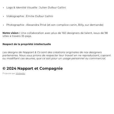
r
o
a
k
Logo & Identité Visuelle : Julien Dufour Gallini
m
Vidéographie : Émilie Dufour Gallini
Photographie : Alexandra Privé (et son complice canin, Billy, sur demande)
Notre vision :
Une collaboration avec plus de 160 designers de talent, issus de 98
villes à travers 35 pays.
Respect de la propriété intellectuelle
Les designs de Nappart & Co sont des créations originales de nos designers
partenaires. Nous vous prions de respecter leur travail en ne reproduisant, copiant
ou modifiant ces œuvres, que ce soit pour un usage personnel ou commercial.
© 2024 Nappart et Compagnie
Propulsé par
Webador