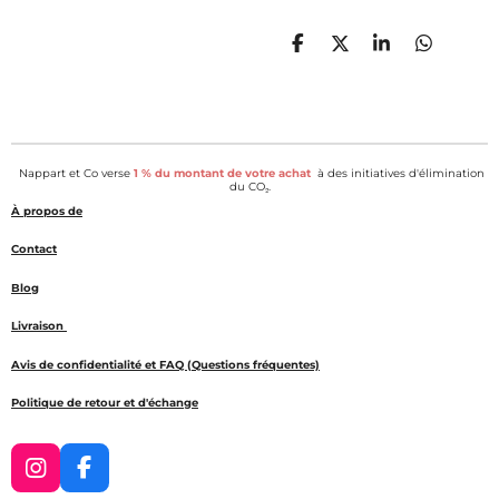
P
P
P
P
a
a
a
a
r
r
r
r
t
t
t
t
a
a
a
a
g
g
g
g
e
e
e
e
Nappart et Co verse
1 % du montant de votre achat
à des initiatives d'élimination
r
r
r
r
du CO₂.
À propos de
Contact
Blog
Livraison
Avis de confidentialité et FAQ (Questions fréquentes)
Politique de retour et d'échange
I
F