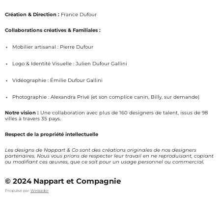
n
a
s
c
Création & Direction :
France Dufour
t
e
a
b
Collaborations créatives & Familiales :
g
o
Mobilier artisanal : Pierre Dufour
r
o
a
k
Logo & Identité Visuelle : Julien Dufour Gallini
m
Vidéographie : Émilie Dufour Gallini
Photographie : Alexandra Privé (et son complice canin, Billy, sur demande)
Notre vision :
Une collaboration avec plus de 160 designers de talent, issus de 98
villes à travers 35 pays.
Respect de la propriété intellectuelle
Les designs de Nappart & Co sont des créations originales de nos designers
partenaires. Nous vous prions de respecter leur travail en ne reproduisant, copiant
ou modifiant ces œuvres, que ce soit pour un usage personnel ou commercial.
© 2024 Nappart et Compagnie
Propulsé par
Webador