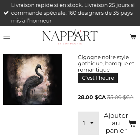
Livraison rapide si en stock. Livraison 25 jours si
Passer
commande spéciale. 160 designers de 35 pays
au
mis à l’honneur
contenu
principal
Cigogne noire style
gothique, baroque et
romantique
C’est l’heure
28,00 $CA
35,00 $CA
Ajouter
au
panier