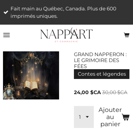
Passer
Fait main au Québec, Canada. Plus de 600
au
imprimés uniques.
contenu
principal
GRAND NAPPERON :
LE GRIMOIRE DES
FÉES
Contes et légendes
24,00 $CA
30,00 $CA
Ajouter
au
panier