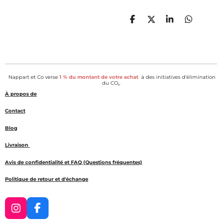
P
P
P
P
a
a
a
a
r
r
r
r
t
t
t
t
a
a
a
a
g
g
g
g
e
e
e
e
Nappart et Co verse
1 % du montant de votre achat
à des initiatives d'élimination
r
r
r
r
du CO₂.
À propos de
Contact
Blog
Livraison
Avis de confidentialité et FAQ (Questions fréquentes)
Politique de retour et d'échange
I
F