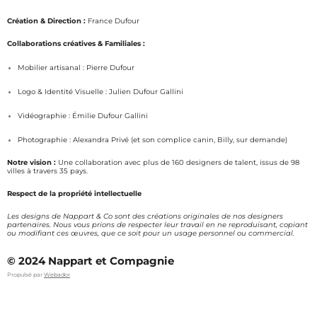
n
a
s
c
Création & Direction :
France Dufour
t
e
a
b
Collaborations créatives & Familiales :
g
o
Mobilier artisanal : Pierre Dufour
r
o
a
k
Logo & Identité Visuelle : Julien Dufour Gallini
m
Vidéographie : Émilie Dufour Gallini
Photographie : Alexandra Privé (et son complice canin, Billy, sur demande)
Notre vision :
Une collaboration avec plus de 160 designers de talent, issus de 98
villes à travers 35 pays.
Respect de la propriété intellectuelle
Les designs de Nappart & Co sont des créations originales de nos designers
partenaires. Nous vous prions de respecter leur travail en ne reproduisant, copiant
ou modifiant ces œuvres, que ce soit pour un usage personnel ou commercial.
© 2024 Nappart et Compagnie
Propulsé par
Webador