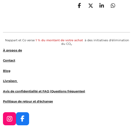
P
P
P
P
a
a
a
a
r
r
r
r
t
t
t
t
a
a
a
a
g
g
g
g
e
e
e
e
Nappart et Co verse
1 % du montant de votre achat
à des initiatives d'élimination
r
r
r
r
du CO₂.
À propos de
Contact
Blog
Livraison
Avis de confidentialité et FAQ (Questions fréquentes)
Politique de retour et d'échange
I
F
n
a