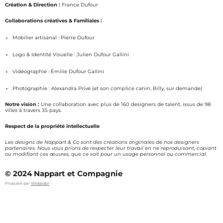
s
c
Création & Direction :
France Dufour
t
e
a
b
Collaborations créatives & Familiales :
g
o
Mobilier artisanal : Pierre Dufour
r
o
a
k
Logo & Identité Visuelle : Julien Dufour Gallini
m
Vidéographie : Émilie Dufour Gallini
Photographie : Alexandra Privé (et son complice canin, Billy, sur demande)
Notre vision :
Une collaboration avec plus de 160 designers de talent, issus de 98
villes à travers 35 pays.
Respect de la propriété intellectuelle
Les designs de Nappart & Co sont des créations originales de nos designers
partenaires. Nous vous prions de respecter leur travail en ne reproduisant, copiant
ou modifiant ces œuvres, que ce soit pour un usage personnel ou commercial.
© 2024 Nappart et Compagnie
Propulsé par
Webador