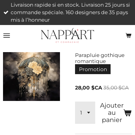
Livraison rapide si en stock. Livraison 25 jours si
Passer
commande spéciale. 160 designers de 35 pays
au
mis à l’honneur
contenu
principal
Parapluie gothique
romantique
Promotion
28,00 $CA
35,00 $CA
Ajouter
au
panier