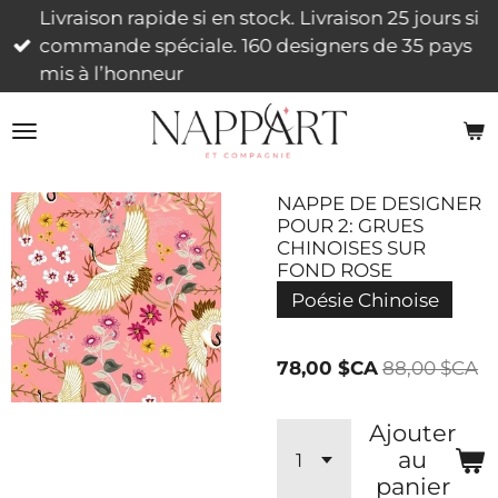
Livraison rapide si en stock. Livraison 25 jours si
Passer
commande spéciale. 160 designers de 35 pays
au
mis à l’honneur
contenu
principal
NAPPE DE DESIGNER
POUR 2: GRUES
CHINOISES SUR
FOND ROSE
Poésie Chinoise
78,00 $CA
88,00 $CA
Ajouter
au
panier