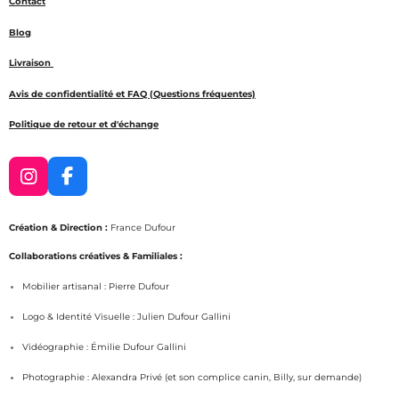
Contact
Blog
Livraison
Avis de confidentialité et FAQ (Questions fréquentes)
Politique de retour et d'échange
I
F
n
a
s
c
Création & Direction :
France Dufour
t
e
a
b
Collaborations créatives & Familiales :
g
o
Mobilier artisanal : Pierre Dufour
r
o
a
k
Logo & Identité Visuelle : Julien Dufour Gallini
m
Vidéographie : Émilie Dufour Gallini
Photographie : Alexandra Privé (et son complice canin, Billy, sur demande)