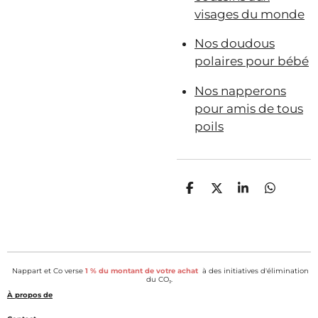
visages du monde
Nos doudous
polaires pour bébé
Nos napperons
pour amis de tous
poils
P
P
P
P
a
a
a
a
r
r
r
r
t
t
t
t
a
a
a
a
g
g
g
g
e
e
e
e
Nappart et Co verse
1 % du montant de votre achat
à des initiatives d'élimination
r
r
r
r
du CO₂.
À propos de