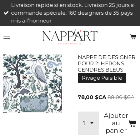
Livraison rapide si en stock. Livraison 25 jours si
Passer
commande spéciale. 160 designers de 35 pays
au
mis à l’honneur
contenu
principal
NAPPE DE DESIGNER
POUR 2: HERONS
CENDRES BLEUS
Rivage Paisible
78,00 $CA
88,00 $CA
Ajouter
au
panier