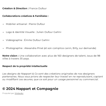
n
a
s
c
Création & Direction :
France Dufour
t
e
a
b
Collaborations créatives & Familiales :
g
o
Mobilier artisanal : Pierre Dufour
r
o
a
k
Logo & Identité Visuelle : Julien Dufour Gallini
m
Vidéographie : Émilie Dufour Gallini
Photographie : Alexandra Privé (et son complice canin, Billy, sur demande)
Notre vision :
Une collaboration avec plus de 160 designers de talent, issus de 98
villes à travers 35 pays.
Respect de la propriété intellectuelle
Les designs de Nappart & Co sont des créations originales de nos designers
partenaires. Nous vous prions de respecter leur travail en ne reproduisant, copiant
ou modifiant ces œuvres, que ce soit pour un usage personnel ou commercial.
© 2024 Nappart et Compagnie
Propulsé par
Webador