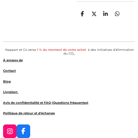
P
P
P
P
a
a
a
a
r
r
r
r
t
t
t
t
a
a
a
a
g
g
g
g
e
e
e
e
Nappart et Co verse
1 % du montant de votre achat
à des initiatives d'élimination
r
r
r
r
du CO₂.
À propos de
Contact
Blog
Livraison
Avis de confidentialité et FAQ (Questions fréquentes)
Politique de retour et d'échange
I
F