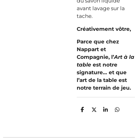
du savon liquide
avant lavage sur la
tache.
Créativement vôtre,
Parce que chez
Nappart et
Compagnie, l’
Art à la
table
est notre
signature… et que
l’art de la table est
notre terrain de jeu.
P
P
P
P
a
a
a
a
r
r
r
r
t
t
t
t
a
a
a
a
g
g
g
g