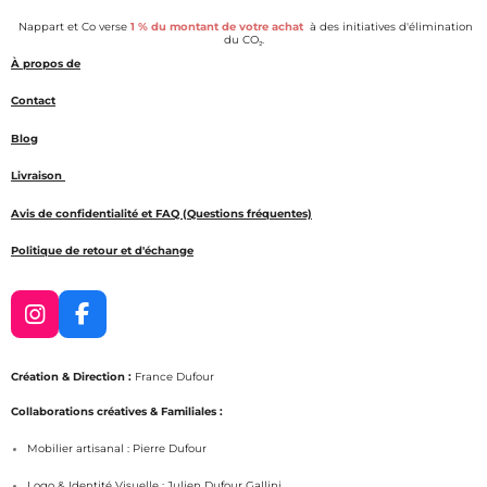
e
e
e
e
Nappart et Co verse
1 % du montant de votre achat
à des initiatives d'élimination
r
r
r
r
du CO₂.
À propos de
Contact
Blog
Livraison
Avis de confidentialité et FAQ (Questions fréquentes)
Politique de retour et d'échange
I
F
n
a
s
c
Création & Direction :
France Dufour
t
e
a
b
Collaborations créatives & Familiales :
g
o
Mobilier artisanal : Pierre Dufour
r
o
a
k
Logo & Identité Visuelle : Julien Dufour Gallini