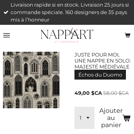
Livraison rapide si en stock. Livraison 25 jours si
Passer
commande spéciale. 160 designers de 35 pays
au
mis à l’honneur
contenu
principal
JUSTE POUR MOI,
UNE NAPPE EN SOLO:
MAJESTÉ MÉDIÉVALE
Échos du Duomo
49,00 $CA
58,00 $CA
Ajouter
au
panier