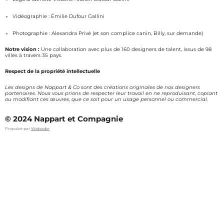
m
Vidéographie : Émilie Dufour Gallini
Photographie : Alexandra Privé (et son complice canin, Billy, sur demande)
Notre vision :
Une collaboration avec plus de 160 designers de talent, issus de 98
villes à travers 35 pays.
Respect de la propriété intellectuelle
Les designs de Nappart & Co sont des créations originales de nos designers
partenaires. Nous vous prions de respecter leur travail en ne reproduisant, copiant
ou modifiant ces œuvres, que ce soit pour un usage personnel ou commercial.
© 2024 Nappart et Compagnie
Propulsé par
Webador