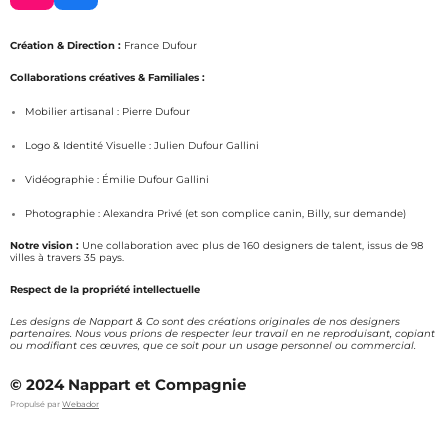
n
a
s
c
Création & Direction :
France Dufour
t
e
a
b
Collaborations créatives & Familiales :
g
o
Mobilier artisanal : Pierre Dufour
r
o
a
k
Logo & Identité Visuelle : Julien Dufour Gallini
m
Vidéographie : Émilie Dufour Gallini
Photographie : Alexandra Privé (et son complice canin, Billy, sur demande)
Notre vision :
Une collaboration avec plus de 160 designers de talent, issus de 98
villes à travers 35 pays.
Respect de la propriété intellectuelle
Les designs de Nappart & Co sont des créations originales de nos designers
partenaires. Nous vous prions de respecter leur travail en ne reproduisant, copiant
ou modifiant ces œuvres, que ce soit pour un usage personnel ou commercial.
© 2024 Nappart et Compagnie
Propulsé par
Webador