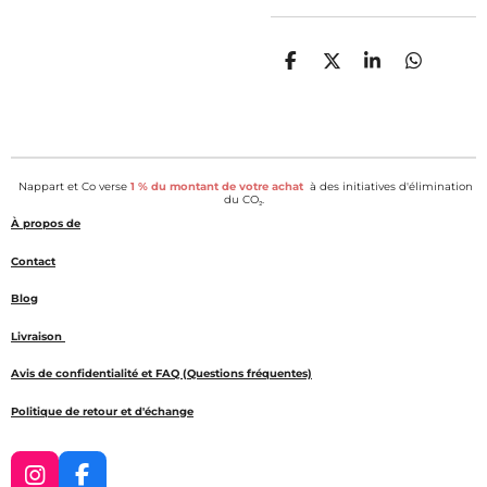
P
P
P
P
a
a
a
a
r
r
r
r
t
t
t
t
a
a
a
a
g
g
g
g
e
e
e
e
Nappart et Co verse
1 % du montant de votre achat
à des initiatives d'élimination
r
r
r
r
du CO₂.
À propos de
Contact
Blog
Livraison
Avis de confidentialité et FAQ (Questions fréquentes)
Politique de retour et d'échange
I
F