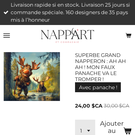
Livraison rapide si en stock. Livraison 25 jours si
Passer
commande spéciale. 160 designers de 35 pays
au
mis à l’honneur
contenu
principal
SUPERBE GRAND
NAPPERON : AH AH
AH ! MON FAUX
PANACHE VA LE
TROMPER !
Avec panache !
24,00 $CA
30,00 $CA
Ajouter
au