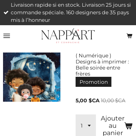
Livraison rapide si en stock. Livraison 25 jours si
Passer
commande spéciale. 160 designers de 35 pays
au
mis à l’honneur
contenu
principal
( Numérique )
Designs à imprimer :
Belle soirée entre
frères
Promotion
5,00 $CA
10,00 $CA
Ajouter
au
panier