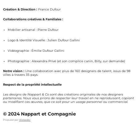
n
a
s
c
Création & Direction :
France Dufour
t
e
a
b
Collaborations créatives & Familiales :
g
o
Mobilier artisanal : Pierre Dufour
r
o
a
k
Logo & Identité Visuelle : Julien Dufour Gallini
m
Vidéographie : Émilie Dufour Gallini
Photographie : Alexandra Privé (et son complice canin, Billy, sur demande)
Notre vision :
Une collaboration avec plus de 160 designers de talent, issus de 98
villes à travers 35 pays.
Respect de la propriété intellectuelle
Les designs de Nappart & Co sont des créations originales de nos designers
partenaires. Nous vous prions de respecter leur travail en ne reproduisant, copiant
ou modifiant ces œuvres, que ce soit pour un usage personnel ou commercial.
© 2024 Nappart et Compagnie
Propulsé par
Webador