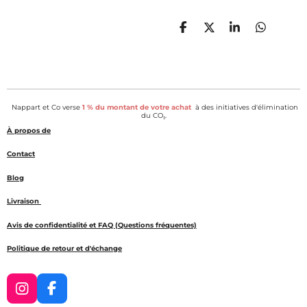
P
P
P
P
a
a
a
a
r
r
r
r
t
t
t
t
a
a
a
a
g
g
g
g
e
e
e
e
Nappart et Co verse
1 % du montant de votre achat
à des initiatives d'élimination
r
r
r
r
du CO₂.
À propos de
Contact
Blog
Livraison
Avis de confidentialité et FAQ (Questions fréquentes)
Politique de retour et d'échange
I
F