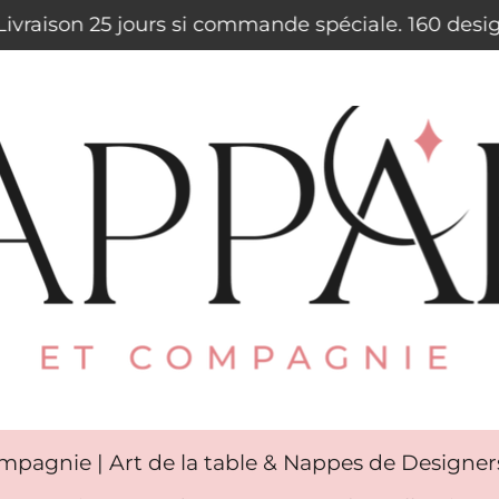
. Livraison 25 jours si commande spéciale. 160 des
mpagnie | Art de la table & Nappes de Designe