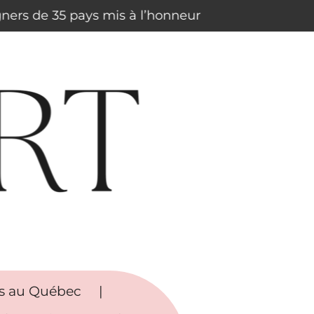
igners de 35 pays mis à l’honneur
rs au Québec