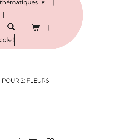
s thématiques
ole !
 POUR 2: FLEURS