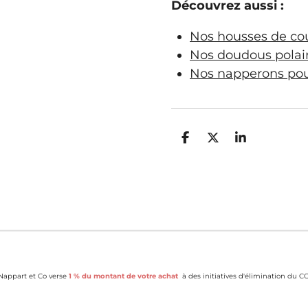
Découvrez aussi :
Nos housses de co
Nos doudous polai
Nos napperons pour
P
P
P
a
a
a
r
r
r
t
t
t
a
a
a
g
g
g
e
e
e
r
r
r
appart et Co verse
1 % du montant de votre achat
à des initiatives d'élimination du CO