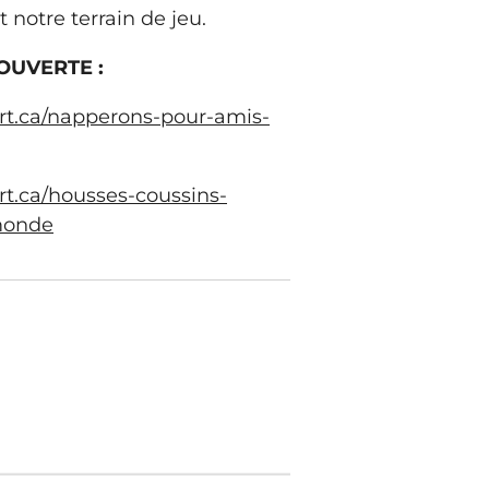
t notre terrain de jeu.
OUVERTE :
rt.ca/napperons-pour-amis-
t.ca/housses-coussins-
monde