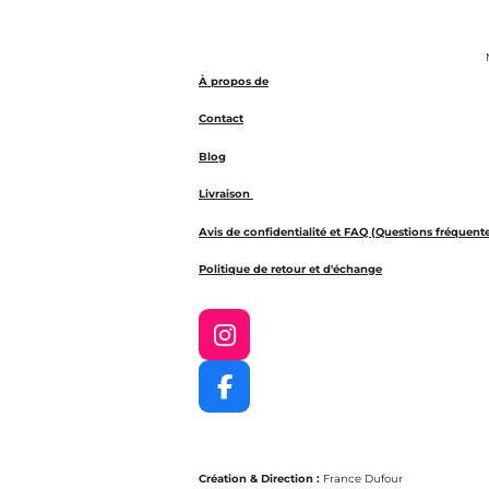
N
À propos de
Contact
Blog
Livraison
Avis de confidentialité et FAQ (Questions fréquent
Politique de retour et d'échange
I
n
s
F
t
a
a
c
g
e
r
Création & Direction :
France Dufour
b