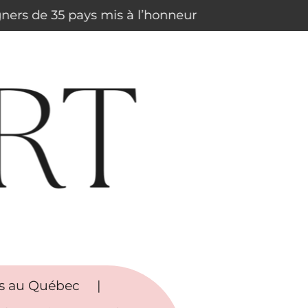
igners de 35 pays mis à l’honneur
rs au Québec