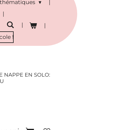
s thématiques
ole !
E NAPPE EN SOLO:
EU