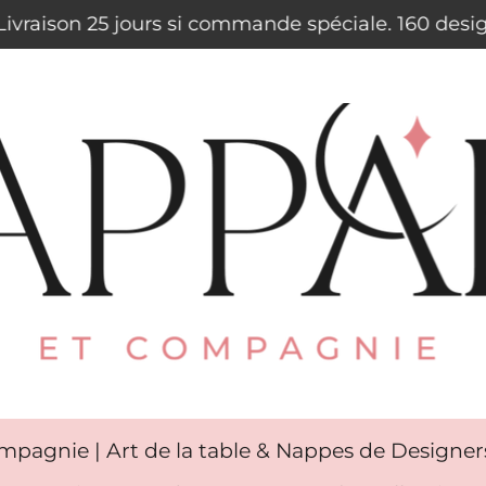
. Livraison 25 jours si commande spéciale. 160 des
mpagnie | Art de la table & Nappes de Designe