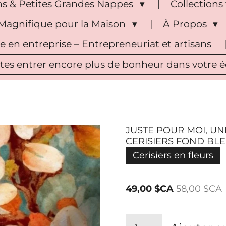
s & Petites Grandes Nappes
Collection
Magnifique pour la Maison
À Propos
pe en entreprise – Entrepreneuriat et artisans
ites entrer encore plus de bonheur dans votre éc
JUSTE POUR MOI, UN
CERISIERS FOND BL
Cerisiers en fleurs
49,00 $CA
58,00 $CA