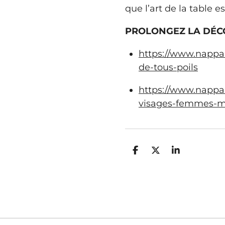
que l’art de la table es
PROLONGEZ LA DÉC
https://www.nappa
de-tous-poils
https://www.nappar
visages-femmes-
P
P
P
a
a
a
r
r
r
t
t
t
a
a
a
g
g
g
e
e
e
r
r
r