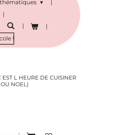
s thématiques
ole !
EST L HEURE DE CUISINER
R OU NOEL)