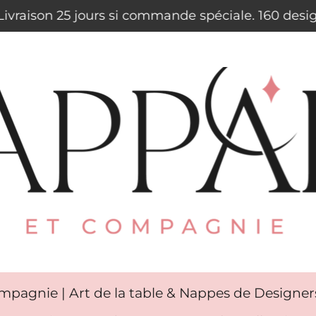
. Livraison 25 jours si commande spéciale. 160 des
mpagnie | Art de la table & Nappes de Designe