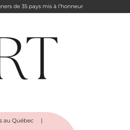
igners de 35 pays mis à l’honneur
rs au Québec