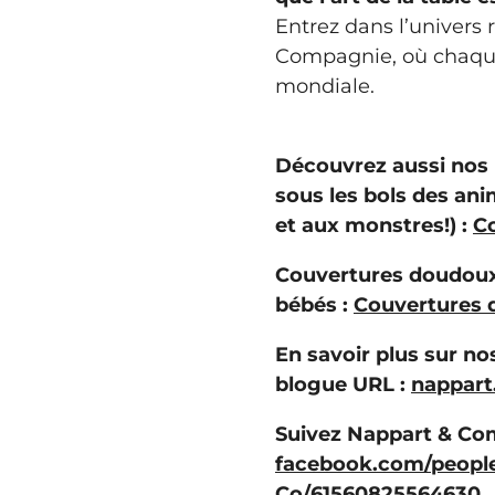
Entrez dans l’univers 
Compagnie, où chaque
mondiale.
Découvrez aussi nos
sous les bols des ani
et aux monstres!) :
Co
Couvertures doudoux
bébés :
Couvertures 
En savoir plus sur n
blogue URL :
nappart
Suivez Nappart & Co
facebook.com/peopl
Co/61560825564630