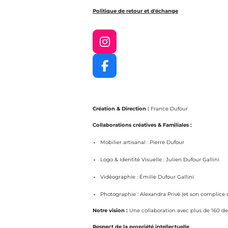
Politique de retour et d'échange
I
n
s
F
t
a
a
c
g
e
r
Création & Direction :
France Dufour
b
a
o
Collaborations créatives & Familiales :
m
o
Mobilier artisanal : Pierre Dufour
k
Logo & Identité Visuelle : Julien Dufour Gallini
Vidéographie : Émilie Dufour Gallini
Photographie : Alexandra Privé (et son complice 
Notre vision :
Une collaboration avec plus de 160 desi
Respect de la propriété intellectuelle