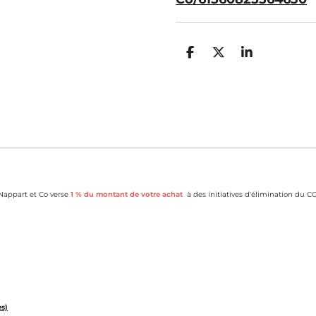
P
P
P
a
a
a
r
r
r
t
t
t
a
a
a
g
g
g
e
e
e
r
r
r
appart et Co verse
1 % du montant de votre achat
à des initiatives d'élimination du CO
es)