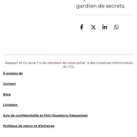
gardien de secrets.
P
P
P
P
a
a
a
a
r
r
r
r
t
t
t
t
a
a
a
a
g
g
g
g
e
e
e
e
Nappart et Co verse
1 % du montant de votre achat
à des initiatives d'élimination
r
r
r
r
du CO₂.
À propos de
Contact
Blog
Livraison
Avis de confidentialité et FAQ (Questions fréquentes)
Politique de retour et d'échange