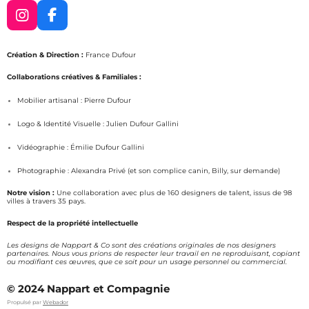
I
F
n
a
s
c
Création & Direction :
France Dufour
t
e
a
b
Collaborations créatives & Familiales :
g
o
Mobilier artisanal : Pierre Dufour
r
o
a
k
Logo & Identité Visuelle : Julien Dufour Gallini
m
Vidéographie : Émilie Dufour Gallini
Photographie : Alexandra Privé (et son complice canin, Billy, sur demande)
Notre vision :
Une collaboration avec plus de 160 designers de talent, issus de 98
villes à travers 35 pays.
Respect de la propriété intellectuelle
Les designs de Nappart & Co sont des créations originales de nos designers
partenaires. Nous vous prions de respecter leur travail en ne reproduisant, copiant
ou modifiant ces œuvres, que ce soit pour un usage personnel ou commercial.
© 2024 Nappart et Compagnie
Propulsé par
Webador