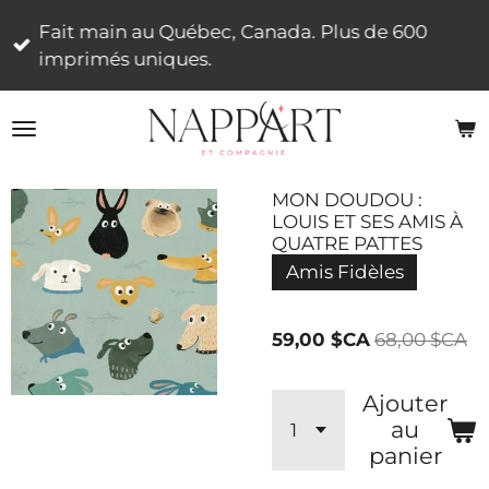
Passer
Fait main au Québec, Canada. Plus de 600
au
imprimés uniques.
contenu
principal
MON DOUDOU :
LOUIS ET SES AMIS À
QUATRE PATTES
Amis Fidèles
59,00 $CA
68,00 $CA
Ajouter
au
panier