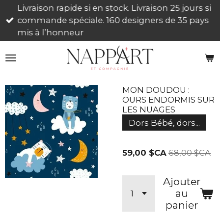
Livraison rapide si en stock. Livraison 25 jours si
Passer
commande spéciale. 160 designers de 35 pays
au
mis à l’honneur
contenu
principal
MON DOUDOU :
OURS ENDORMIS SUR
LES NUAGES
Dors Bébé, dors...
59,00 $CA
68,00 $CA
Ajouter
au
panier