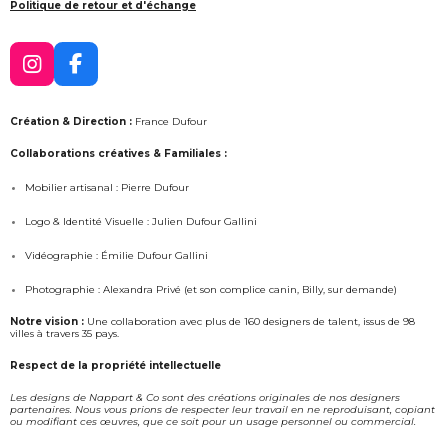
Politique de retour et d'échange
I
F
n
a
s
c
Création & Direction :
France Dufour
t
e
a
b
Collaborations créatives & Familiales :
g
o
Mobilier artisanal : Pierre Dufour
r
o
a
k
Logo & Identité Visuelle : Julien Dufour Gallini
m
Vidéographie : Émilie Dufour Gallini
Photographie : Alexandra Privé (et son complice canin, Billy, sur demande)
Notre vision :
Une collaboration avec plus de 160 designers de talent, issus de 98
villes à travers 35 pays.
Respect de la propriété intellectuelle
Les designs de Nappart & Co sont des créations originales de nos designers
partenaires. Nous vous prions de respecter leur travail en ne reproduisant, copiant
ou modifiant ces œuvres, que ce soit pour un usage personnel ou commercial.