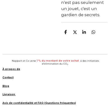
n'est pas seulement
un jouet, c'est un
gardien de secrets.
P
P
P
P
a
a
a
a
r
r
r
r
t
t
t
t
a
a
a
a
g
g
g
g
e
e
e
e
Nappart et Co verse
1 % du montant de votre achat
à des initiatives
r
r
r
r
d'élimination du CO₂.
À propos de
Contact
Blog
Livraison
Avis de confidentialité et FAQ (Questions fréquentes)