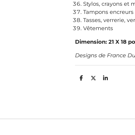
Stylos, crayons et
Tampons encreurs 
Tasses, verrerie, v
Vêtements
Dimension: 21 X 18 p
Designs de France Du
P
P
P
a
a
a
r
r
r
t
t
t
a
a
a
g
g
g
e
e
e
r
r
r