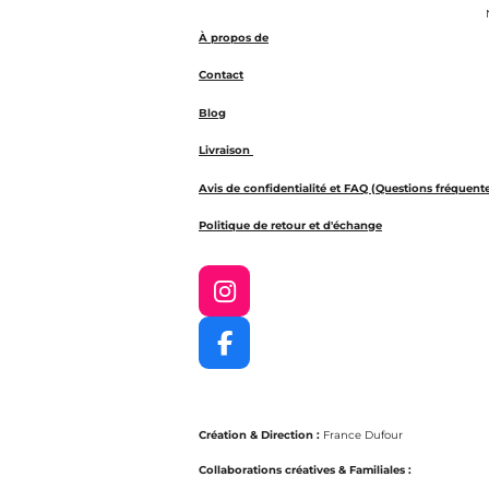
N
À propos de
Contact
Blog
Livraison
Avis de confidentialité et FAQ (Questions fréquent
Politique de retour et d'échange
I
n
s
F
t
a
a
c
g
e
r
Création & Direction :
France Dufour
b
a
o
Collaborations créatives & Familiales :
m