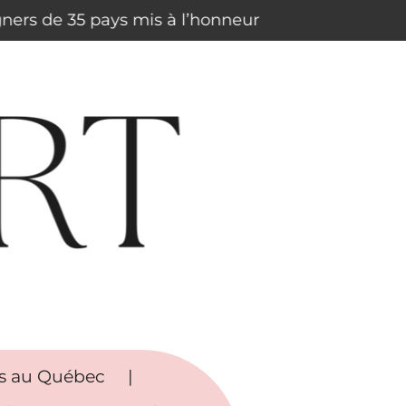
igners de 35 pays mis à l’honneur
rs au Québec