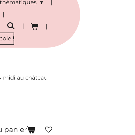
s thématiques
ole !
-midi au château
u panier