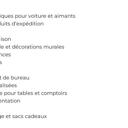
ques pour voiture et aimants
uits d’expédition
aison
le et décorations murales
onces
s
t de bureau
alisées
e pour tables et comptoirs
entation
e et sacs cadeaux