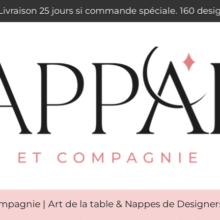
. Livraison 25 jours si commande spéciale. 160 des
mpagnie | Art de la table & Nappes de Designe