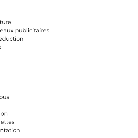
ture
eaux publicitaires
réduction
s
s
vous
ion
ettes
ntation