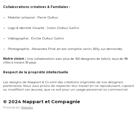
t
e
a
b
Collaborations créatives & Familiales :
g
o
Mobilier artisanal : Pierre Dufour
r
o
a
k
Logo & Identité Visuelle : Julien Dufour Gallini
m
Vidéographie : Émilie Dufour Gallini
Photographie : Alexandra Privé (et son complice canin, Billy, sur demande)
Notre vision :
Une collaboration avec plus de 160 designers de talent, issus de 98
villes à travers 35 pays.
Respect de la propriété intellectuelle
Les designs de Nappart & Co sont des créations originales de nos designers
partenaires. Nous vous prions de respecter leur travail en ne reproduisant, copiant
ou modifiant ces œuvres, que ce soit pour un usage personnel ou commercial.
© 2024 Nappart et Compagnie
Propulsé par
Webador