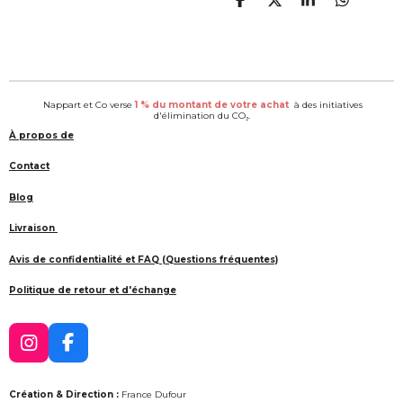
P
P
P
P
a
a
a
a
r
r
r
r
t
t
t
t
a
a
a
a
g
g
g
g
e
e
e
e
Nappart et Co verse
1 % du montant de votre achat
à des initiatives
r
r
r
r
d'élimination du CO₂.
À propos de
Contact
Blog
Livraison
Avis de confidentialité et FAQ (Questions fréquentes)
Politique de retour et d'échange
I
F
n
a
s
c
Création & Direction :
France Dufour