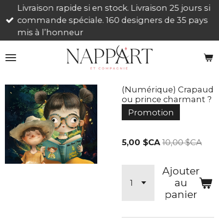
Livraison rapide si en stock. Livraison 25 jours si
Passer
commande spéciale. 160 designers de 35 pays
au
mis à l’honneur
contenu
principal
(Numérique) Crapaud
ou prince charmant ?
Promotion
5,00 $CA
10,00 $CA
Ajouter
au
panier