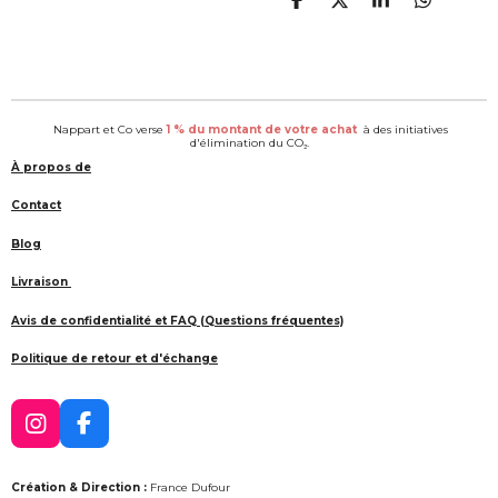
P
P
P
P
a
a
a
a
r
r
r
r
t
t
t
t
a
a
a
a
g
g
g
g
e
e
e
e
Nappart et Co verse
1 % du montant de votre achat
à des initiatives
r
r
r
r
d'élimination du CO₂.
À propos de
Contact
Blog
Livraison
Avis de confidentialité et FAQ (Questions fréquentes)
Politique de retour et d'échange
I
F
n
a
s
c
Création & Direction :
France Dufour