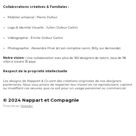
t
e
a
b
Collaborations créatives & Familiales :
g
o
Mobilier artisanal : Pierre Dufour
r
o
a
k
Logo & Identité Visuelle : Julien Dufour Gallini
m
Vidéographie : Émilie Dufour Gallini
Photographie : Alexandra Privé (et son complice canin, Billy, sur demande)
Notre vision :
Une collaboration avec plus de 160 designers de talent, issus de 98
villes à travers 35 pays.
Respect de la propriété intellectuelle
Les designs de Nappart & Co sont des créations originales de nos designers
partenaires. Nous vous prions de respecter leur travail en ne reproduisant, copiant
ou modifiant ces œuvres, que ce soit pour un usage personnel ou commercial.
© 2024 Nappart et Compagnie
Propulsé par
Webador