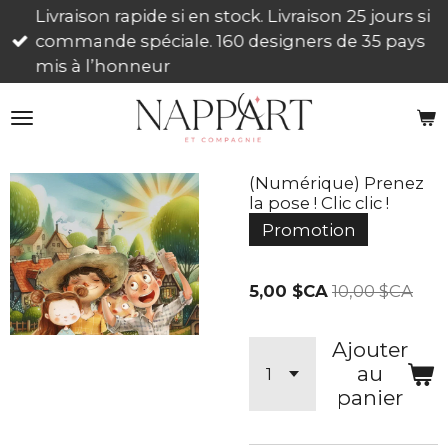
Livraison rapide si en stock. Livraison 25 jours si
Passer
commande spéciale. 160 designers de 35 pays
au
mis à l’honneur
contenu
principal
(Numérique) Prenez
la pose ! Clic clic !
Promotion
5,00 $CA
10,00 $CA
Ajouter
au
panier