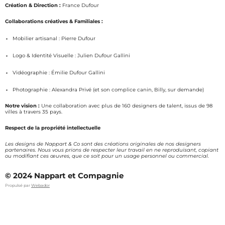
s
c
Création & Direction :
France Dufour
t
e
a
b
Collaborations créatives & Familiales :
g
o
Mobilier artisanal : Pierre Dufour
r
o
a
k
Logo & Identité Visuelle : Julien Dufour Gallini
m
Vidéographie : Émilie Dufour Gallini
Photographie : Alexandra Privé (et son complice canin, Billy, sur demande)
Notre vision :
Une collaboration avec plus de 160 designers de talent, issus de 98
villes à travers 35 pays.
Respect de la propriété intellectuelle
Les designs de Nappart & Co sont des créations originales de nos designers
partenaires. Nous vous prions de respecter leur travail en ne reproduisant, copiant
ou modifiant ces œuvres, que ce soit pour un usage personnel ou commercial.
© 2024 Nappart et Compagnie
Propulsé par
Webador