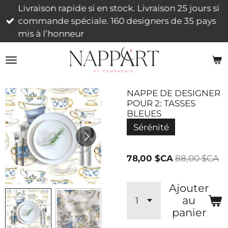
Livraison rapide si en stock. Livraison 25 jours si
Passer
commande spéciale. 160 designers de 35 pays
au
mis à l’honneur
contenu
principal
NAPPE DE DESIGNER
POUR 2: TASSES
BLEUES
Sérénité
78,00 $CA
88,00 $CA
Ajouter
au
panier