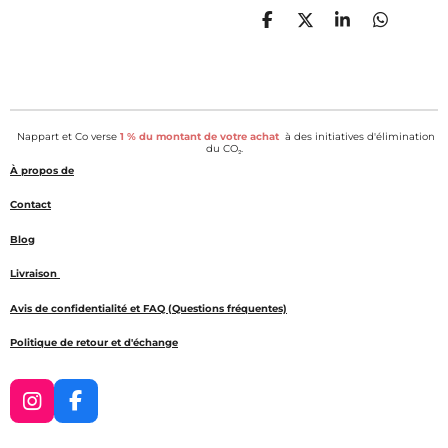
P
P
P
P
a
a
a
a
r
r
r
r
t
t
t
t
a
a
a
a
g
g
g
g
e
e
e
e
Nappart et Co verse
1 % du montant de votre achat
à des initiatives d'élimination
r
r
r
r
du CO₂.
À propos de
Contact
Blog
Livraison
Avis de confidentialité et FAQ (Questions fréquentes)
Politique de retour et d'échange
I
F
n
a