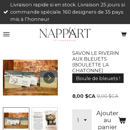
Livraison rapide si en stock. Livraison 25 jours si
Passer
commande spéciale. 160 designers de 35 pays
au
mis à l’honneur
contenu
principal
SAVON LE RIVERIN
AUX BLEUETS
(BOULETTE LA
CHATONNE)
Boule de bleuets !
8,00 $CA
9,00 $CA
Ajouter
au
panier