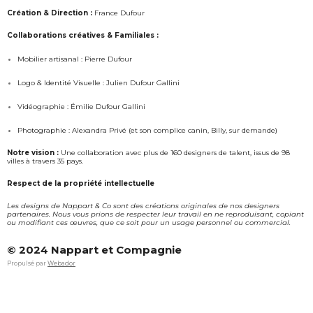
s
c
Création & Direction :
France Dufour
t
e
a
b
Collaborations créatives & Familiales :
g
o
Mobilier artisanal : Pierre Dufour
r
o
a
k
Logo & Identité Visuelle : Julien Dufour Gallini
m
Vidéographie : Émilie Dufour Gallini
Photographie : Alexandra Privé (et son complice canin, Billy, sur demande)
Notre vision :
Une collaboration avec plus de 160 designers de talent, issus de 98
villes à travers 35 pays.
Respect de la propriété intellectuelle
Les designs de Nappart & Co sont des créations originales de nos designers
partenaires. Nous vous prions de respecter leur travail en ne reproduisant, copiant
ou modifiant ces œuvres, que ce soit pour un usage personnel ou commercial.
© 2024 Nappart et Compagnie
Propulsé par
Webador