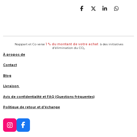
P
P
P
P
a
a
a
a
r
r
r
r
t
t
t
t
a
a
a
a
g
g
g
g
e
e
e
e
Nappart et Co verse
1 % du montant de votre achat
à des initiatives
r
r
r
r
d'élimination du CO₂.
À propos de
Contact
Blog
Livraison
Avis de confidentialité et FAQ (Questions fréquentes)
Politique de retour et d'échange
I
F
n
a