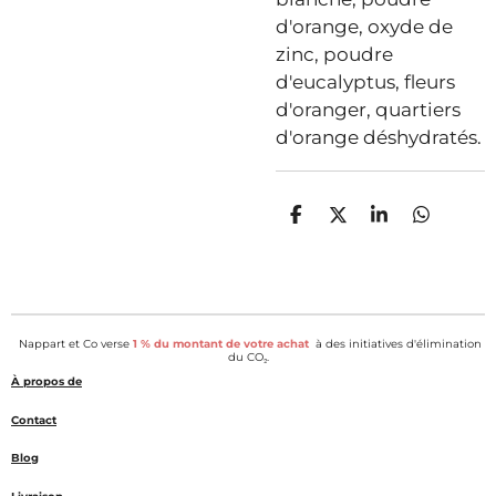
d'orange, oxyde de
zinc, poudre
d'eucalyptus, fleurs
d'oranger, quartiers
d'orange déshydratés.
P
P
P
P
a
a
a
a
r
r
r
r
t
t
t
t
a
a
a
a
g
g
g
g
e
e
e
e
Nappart et Co verse
1 % du montant de votre achat
à des initiatives d'élimination
r
r
r
r
du CO₂.
À propos de
Contact
Blog