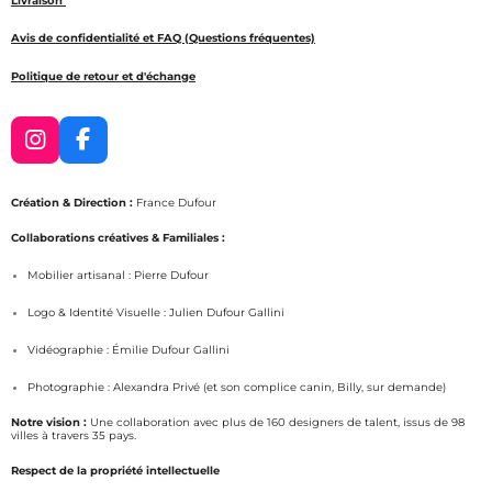
Livraison
Avis de confidentialité et FAQ (Questions fréquentes)
Politique de retour et d'échange
I
F
n
a
s
c
Création & Direction :
France Dufour
t
e
a
b
Collaborations créatives & Familiales :
g
o
Mobilier artisanal : Pierre Dufour
r
o
a
k
Logo & Identité Visuelle : Julien Dufour Gallini
m
Vidéographie : Émilie Dufour Gallini
Photographie : Alexandra Privé (et son complice canin, Billy, sur demande)
Notre vision :
Une collaboration avec plus de 160 designers de talent, issus de 98
villes à travers 35 pays.
Respect de la propriété intellectuelle