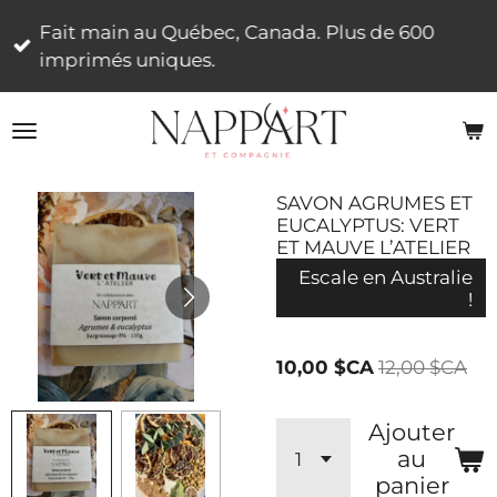
Passer
Fait main au Québec, Canada. Plus de 600
au
imprimés uniques.
contenu
principal
SAVON AGRUMES ET
EUCALYPTUS: VERT
ET MAUVE L’ATELIER
Escale en Australie
!
10,00 $CA
12,00 $CA
Ajouter
au
panier